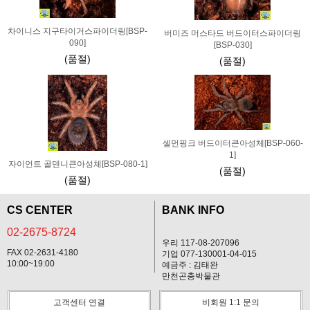
차이니스 지구타이거스파이더링[BSP-
버미즈 머스타드 버드이터스파이더링
090]
[BSP-030]
(품절)
(품절)
셀먼핑크 버드이터큰아성체[BSP-060-
1]
자이언트 골덴니큰아성체[BSP-080-1]
(품절)
(품절)
CS CENTER
BANK INFO
02-2675-8724
우리 117-08-207096
FAX 02-2631-4180
기업 077-130001-04-015
10:00~19:00
예금주 : 김태완
만천곤충박물관
고객센터 연결
비회원 1:1 문의