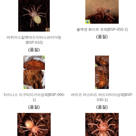
블랙앤 화이트 유체[BSP-050-1]
(품절)
바히아스칼렛버드이터스파이더링
[BSP-010]
(품절)
차이니스 지구타이거아성체[BSP-090-
버미즈 머스타드 버드이터아성체[BSP-
1]
030-1]
(품절)
(품절)