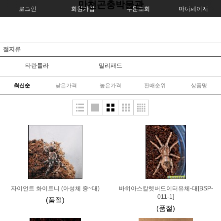
만천곤충박물관
로그인
회원가입
주문조회
마이페이지
절지류
타란튤라
밀리패드
최신순
낮은가격
높은가격
판매순위
상품명
자이언트 화이트니 (아성체 중~대)
바히아스칼렛버드이터유체-대[BSP-
011-1]
(품절)
(품절)