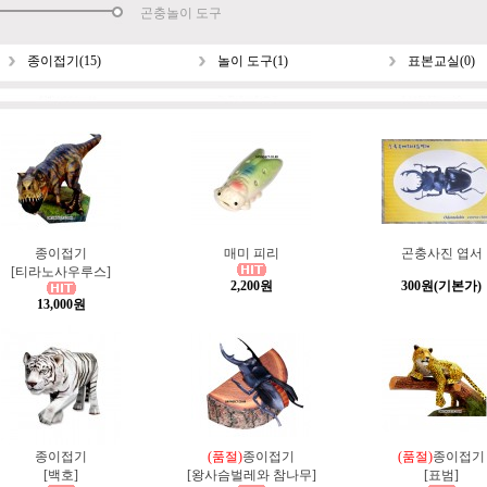
곤충놀이 도구
종이접기(15)
놀이 도구(1)
표본교실(0)
종이접기
매미 피리
곤충사진 엽서
[티라노사우루스]
2,200원
300원
(기본가)
13,000원
종이접기
(품절)
종이접기
(품절)
종이접기
[백호]
[왕사슴벌레와 참나무]
[표범]