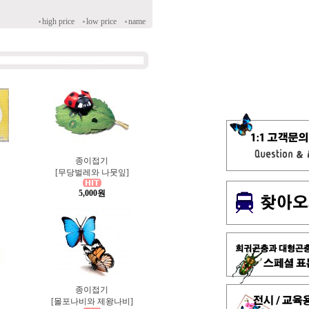
high price
low price
name
종이접기
[무당벌레와 나뭇잎]
5,000원
종이접기
[몰포나비와 제왕나비]