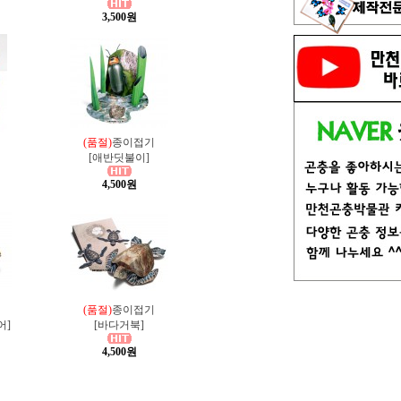
3,500원
(품절)
종이접기
[애반딧불이]
4,500원
(품절)
종이접기
어]
[바다거북]
4,500원