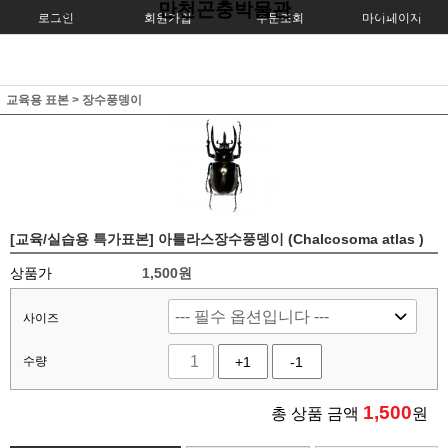
만천곤충박물관
로그인
회원가입
주문조회
마이페이지
교육용 표본
>
장수풍뎅이
[교육/실습용 특가표본] 아틀라스장수풍뎅이 (Chalcosoma atlas )
상품가
1,500원
사이즈
수량
+1
-1
1,500
총 상품 금액
원