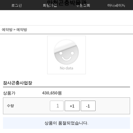
만천곤충박물관
로그인
회원가입
주문조회
마이페이지
예약방
>
예약방
잠사곤충사업장
상품가
430,650
원
수량
+1
-1
상품이 품절되었습니다.