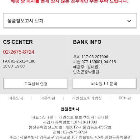
배송 중 페사를 문제 삼지 않는 경우에만 주문 부탁 드립니다.
상품정보고시 보기
CS CENTER
BANK INFO
02-2675-8724
우리 117-08-207096
FAX 02-2631-4180
기업 077-130001-04-015
10:00~19:00
예금주 : 김태완
만천곤충박물관
고객센터 연결
비회원 1:1 문의
이용안내
이용약관
개인정보처리방침
PC버전
만천문화사
대표 : 김태완 ㅣ 개인정보 보호 책임자 : 김태완
사업자 등록번호 : 107-18-11803
통신판매업신고번호 : 제2012-서울영등포-0562호
전화 : 02-2675-8724
주소 : 서울특별시 영등포구 영등포로 187 청솔빌딩 4.5층 만천곤충박물관