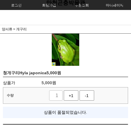
만천곤충박물관
로그인
회원가입
주문조회
마이페이지
양서류
>
개구리
청개구리Hyla japonica5,000원
상품가
5,000
원
수량
+1
-1
상품이 품절되었습니다.