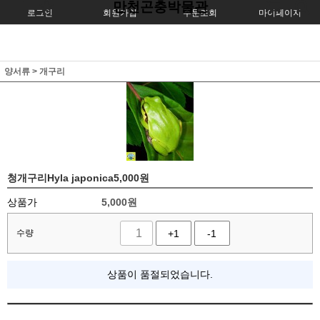
만천곤충박물관
로그인
회원가입
주문조회
마이페이지
양서류
>
개구리
청개구리Hyla japonica5,000원
상품가
5,000
원
수량
+1
-1
상품이 품절되었습니다.