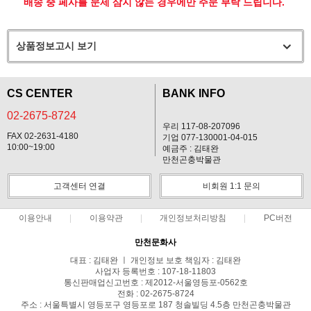
배송 중 페사를 문제 삼지 않는 경우에만 주문 부탁 드립니다.
상품정보고시 보기
CS CENTER
BANK INFO
02-2675-8724
우리 117-08-207096
FAX 02-2631-4180
기업 077-130001-04-015
10:00~19:00
예금주 : 김태완
만천곤충박물관
고객센터 연결
비회원 1:1 문의
이용안내
이용약관
개인정보처리방침
PC버전
만천문화사
대표 : 김태완 ㅣ 개인정보 보호 책임자 : 김태완
사업자 등록번호 : 107-18-11803
통신판매업신고번호 : 제2012-서울영등포-0562호
전화 : 02-2675-8724
주소 : 서울특별시 영등포구 영등포로 187 청솔빌딩 4.5층 만천곤충박물관