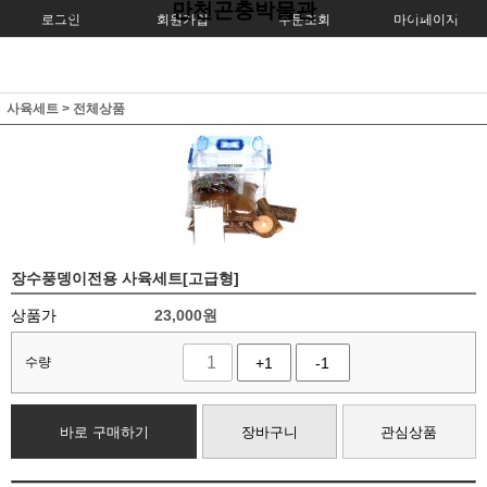
만천곤충박물관
로그인
회원가입
주문조회
마이페이지
사육세트
>
전체상품
장수풍뎅이전용 사육세트[고급형]
상품가
23,000
원
수량
+1
-1
바로 구매하기
장바구니
관심상품