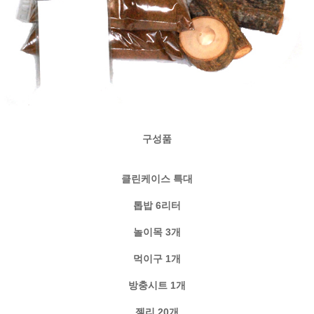
구성품
클린케이스 특대
톱밥 6리터
놀이목 3개
먹이구 1개
방충시트 1개
젤리 20개