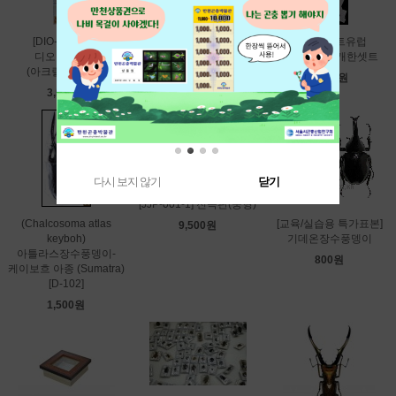
[PIN-002] 일본산 유두
[DIO-002]사각
종이마운트유럽
표본핀 시가(Shiga)
디오라마상자
곤충대지10개한셋트
9,500원
(아크릴케이스) 1
1,200원
3,500원
다시 보지 않기
닫기
[JJP-001-1] 전족판(중형)
(Chalcosoma atlas
[교육/실습용 특가표본]
9,500원
keyboh)
기데온장수풍뎅이
아틀라스장수풍뎅이-
800원
케이보흐 아종 (Sumatra)
[D-102]
1,500원