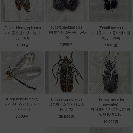
(Scarabaeidae sp.)
(Scaritinae sp.)
(Calais hieroglyphicus)
카메룬작은소똥구리[S-6-
카메룬꼬마조롱박먼지벌
카메룬큰맵시방아벌레
45]
레[Q-0-240]
[Q-9-40]
7,000원
7,000원
9,900원
(Hagenomyia tristis)
(Tithoes congolanus)
(Tefflus meyerlei
트리스티스명주잠자리
콩고라누스대왕하늘소
meyerlei)
[Q-20-22]
[H-7-70]
메이엘레이대왕땅콩딱정
벌레 [Q-0-140]
7,500원
35,000원
16,000원