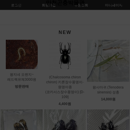
만천곤충박물관
로그인
회원가입
주문조회
마이페이지
NEW
왕지네 오렌지~
(Chalcosoma chiron
레드렉유체3000원
chiron) 키론장수풍뎅이-
방문판매
원명아종
왕사마귀 (Tenodera
(코카서스장수풍뎅이) [D-
sinensis) 성충
109]
14,000원
4,400원