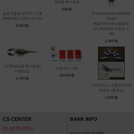
800원 특가표본
800원
높은곤충용 공액자 1-1호
(Cyclommatus metallifer
[FRM-001-1]16 x 16 Cm
finae)
메탈리퍼가위사슴벌레-
6,500원
피나에(피네) 아종 [L-3-
46]
2,400원
[교육/실습용 특가표본]
스핑크스 미침
대왕전갈
44,000원
2,400원
스테인리스 곤충핀100개
한세트 (중국산)
3,500원
CS CENTER
BANK INFO
02-2675-8724
우리 117-08-207096