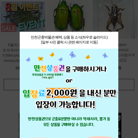
만천곤충박물관 혜택, 상품 등 소식(좌우로 슬라이드)
[일부 사진 클릭 시 관련 페이지로 이동]
(Brachytrupes
8월의 이벤트 상품
(Chlorocala africana
membranaceus)
토르콰타대왕귀신뿔꽃무
camerunica)
멤브라나세우스대왕귀뚜
지(Mecynorhina torquata
아프리카나녹색풍뎅이
라미[Q-5-115]
immaculicollis)[C-7-28]
[C-2-48-1]
7,500원
20,000원
4,500원
더보기
+
BEST