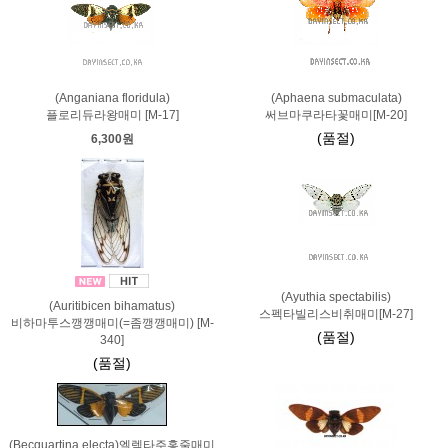
(Anganiana floridula)
(Aphaena submaculata)
플로리듀라왕매미 [M-17]
써브마쿠라타꽃매미[M-20]
(품절)
6,300원
(Ayuthia spectabilis)
(Auritibicen bihamatus)
스펙타빌리스비취매미[M-27]
비하마투스깽깽매미(=좀깽깽매미) [M-
(품절)
340]
(품절)
(Becquartina electa)엘렉타주홍줄매미