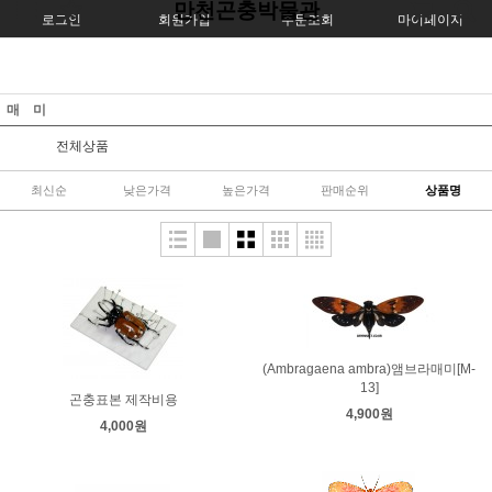
만천곤충박물관
로그인
회원가입
주문조회
마이페이지
매 미
전체상품
최신순
낮은가격
높은가격
판매순위
상품명
(Ambragaena ambra)앰브라매미[M-
13]
곤충표본 제작비용
4,900원
4,000원