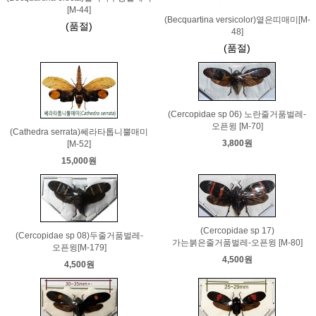
[M-44]
(Becquartina versicolor)옅은띠매미[M-
(품절)
48]
(품절)
(Cercopidae sp 06) 노란줄거품벌레-
오픈윙 [M-70]
(Cathedra serrata)쎄라타톱니뿔매미
3,800원
[M-52]
15,000원
(Cercopidae sp 17)
(Cercopidae sp 08)두줄거품벌레-
가는붉은줄거품벌레-오픈윙 [M-80]
오픈윙[M-179]
4,500원
4,500원