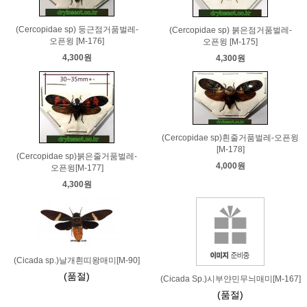
(Cercopidae sp) 둥근점거품벌레-
(Cercopidae sp) 붉은점거품벌레-
오픈윙 [M-176]
오픈윙 [M-175]
4,300원
4,300원
(Cercopidae sp)흰줄거품벌레-오픈윙
[M-178]
(Cercopidae sp)붉은줄거품벌레-
4,000원
오픈윙[M-177]
4,300원
(Cicada sp.)날개흰띠왕매미[M-90]
(품절)
(Cicada Sp.)시부얀민무늬매미[M-167]
(품절)