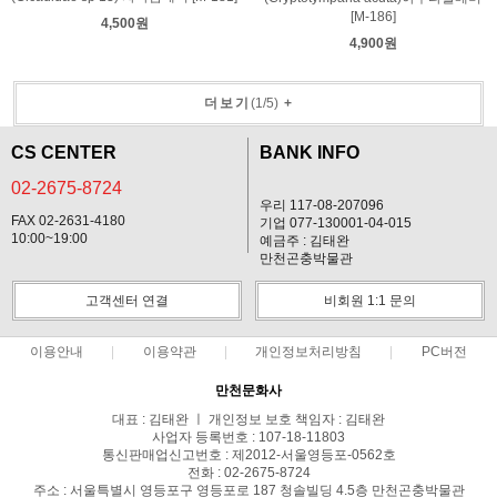
[M-186]
4,500원
4,900원
더보기
(
1
/
5
)
+
CS CENTER
BANK INFO
02-2675-8724
우리 117-08-207096
FAX 02-2631-4180
기업 077-130001-04-015
10:00~19:00
예금주 : 김태완
만천곤충박물관
고객센터 연결
비회원 1:1 문의
이용안내
이용약관
개인정보처리방침
PC버전
만천문화사
대표 : 김태완 ㅣ 개인정보 보호 책임자 : 김태완
사업자 등록번호 : 107-18-11803
통신판매업신고번호 : 제2012-서울영등포-0562호
전화 : 02-2675-8724
주소 : 서울특별시 영등포구 영등포로 187 청솔빌딩 4.5층 만천곤충박물관